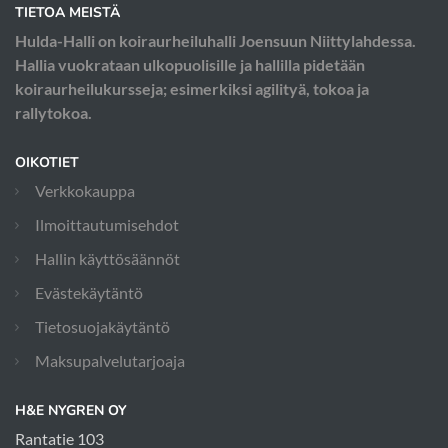
TIETOA MEISTÄ
Hulda-Halli on koiraurheiluhalli Joensuun Niittylahdessa.
Hallia vuokrataan ulkopuolisille ja hallilla pidetään
koiraurheilukursseja; esimerkiksi agilityä, tokoa ja
rallytokoa.
OIKOTIET
Verkkokauppa
Ilmoittautumisehdot
Hallin käyttösäännöt
Evästekäytäntö
Tietosuojakäytäntö
Maksupalvelutarjoaja
H&E NYGREN OY
Rantatie 103