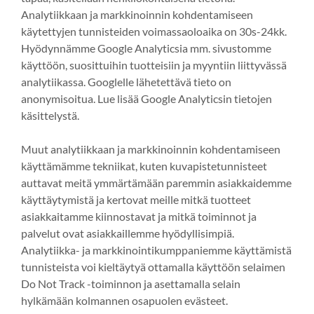
Analytiikkaan ja markkinoinnin kohdentamiseen
käytettyjen tunnisteiden voimassaoloaika on 30s-24kk.
Hyödynnämme Google Analyticsia mm. sivustomme
käyttöön, suosittuihin tuotteisiin ja myyntiin liittyvässä
analytiikassa. Googlelle lähetettävä tieto on
anonymisoitua. Lue lisää Google Analyticsin tietojen
käsittelystä.
Muut analytiikkaan ja markkinoinnin kohdentamiseen
käyttämämme tekniikat, kuten kuvapistetunnisteet
auttavat meitä ymmärtämään paremmin asiakkaidemme
käyttäytymistä ja kertovat meille mitkä tuotteet
asiakkaitamme kiinnostavat ja mitkä toiminnot ja
palvelut ovat asiakkaillemme hyödyllisimpiä.
Analytiikka- ja markkinointikumppaniemme käyttämistä
tunnisteista voi kieltäytyä ottamalla käyttöön selaimen
Do Not Track -toiminnon ja asettamalla selain
hylkämään kolmannen osapuolen evästeet.