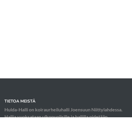
TIETOA MEISTÄ
Hulda-Halli on koiraurheiluhalli Joensuun Niittylahdessa.
Hallia vuokrataan ulkopuolisille ja hallilla pidetään
koiraurheilukursseja; esimerkiksi agilityä, tokoa ja
rallytokoa.