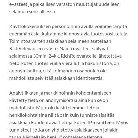
evästeet ja paikallisen varaston muuttujat uudelleen
selaimen sen salliessa.
Käyttökokemuksen personoinnin avulla voimme tarjota
enemmän asiakkaitamme kiinnostavia tuotesuositteluja.
Toimintoa varten asiakkaan selaimeen asetetaan
RichRelevancen eväste. Nämä evästeet säilyvät
selaimessa 30min-24kk. RichRelevancelle lähetettävä
tieto, kuten tuotesivuilla vierailut ja hakuhistoria, on
anonymisoitua, eikä kolmannen osapuolen ole
mahdollista selvittää asiakkaan identiteettiä.
Analytiikkaan ja markkinoinnin kohdentamiseen
käytetty tieto on anonymisoitua aina kun se on
mahdollista. Muutoin käsittelemme tietoja
henkilökohtaisina niiltä osin kuin tunniste sisältää
asiakkaan kohdentavia tietoja, kuten IP-osoitteen. Myös
tunnisteet, jotka on yhdistetty asiakkaaseen jollakin
tapaa, käsitellään henkilökohtaisena tietona.