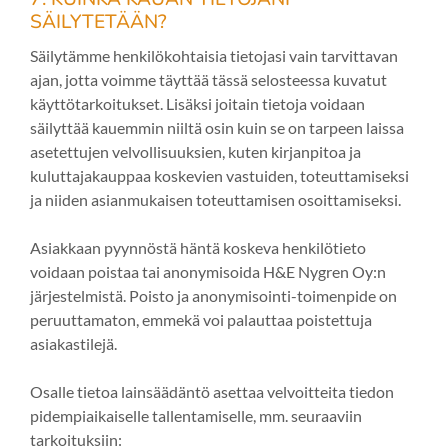
SÄILYTETÄÄN?
Säilytämme henkilökohtaisia tietojasi vain tarvittavan
ajan, jotta voimme täyttää tässä selosteessa kuvatut
käyttötarkoitukset. Lisäksi joitain tietoja voidaan
säilyttää kauemmin niiltä osin kuin se on tarpeen laissa
asetettujen velvollisuuksien, kuten kirjanpitoa ja
kuluttajakauppaa koskevien vastuiden, toteuttamiseksi
ja niiden asianmukaisen toteuttamisen osoittamiseksi.
Asiakkaan pyynnöstä häntä koskeva henkilötieto
voidaan poistaa tai anonymisoida H&E Nygren Oy:n
järjestelmistä. Poisto ja anonymisointi-toimenpide on
peruuttamaton, emmekä voi palauttaa poistettuja
asiakastilejä.
Osalle tietoa lainsäädäntö asettaa velvoitteita tiedon
pidempiaikaiselle tallentamiselle, mm. seuraaviin
tarkoituksiin: