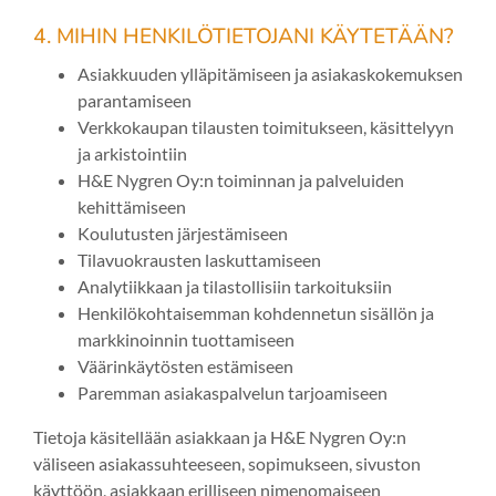
4. MIHIN HENKILÖTIETOJANI KÄYTETÄÄN?
Asiakkuuden ylläpitämiseen ja asiakaskokemuksen
parantamiseen
Verkkokaupan tilausten toimitukseen, käsittelyyn
ja arkistointiin
H&E Nygren Oy:n toiminnan ja palveluiden
kehittämiseen
Koulutusten järjestämiseen
Tilavuokrausten laskuttamiseen
Analytiikkaan ja tilastollisiin tarkoituksiin
Henkilökohtaisemman kohdennetun sisällön ja
markkinoinnin tuottamiseen
Väärinkäytösten estämiseen
Paremman asiakaspalvelun tarjoamiseen
Tietoja käsitellään asiakkaan ja H&E Nygren Oy:n
väliseen asiakassuhteeseen, sopimukseen, sivuston
käyttöön, asiakkaan erilliseen nimenomaiseen