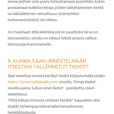
emme joiltain osin pysty toteuttamaan pyyntöäsi, kuten
poistamaan kaikkia tietoja, joiden säilyttämiseen meillä
on lakisääteinen velvollisuus (esimerkiksi
luotonantotiedot) tai oikeus.
Jos huomaat, että käsittelyssä on puutteita tai se on
lainvastaista, sinulla on oikeus tehdä asiasta valitus
tietosuojaviranomaiselle.
9. KUINKA SAAN JÄRJESTELMÄÄN
ITSESTÄNI TALLENNETUT TIEDOT?
Saat ladattua sinusta kerätyt tiedot kirjautumalla sisään
https://www.huldahalli.com/
-sivuille, 'Omat tiedot'
sivuilla paina 'Lataa omat tiedot' -painiketta sivun
alalaidassa.
'Mitä tietoja minusta voidaan kerätä?' kappaleen alta
löydät tarkempaa tietoa tallentamastamme
henkilötiedosta.