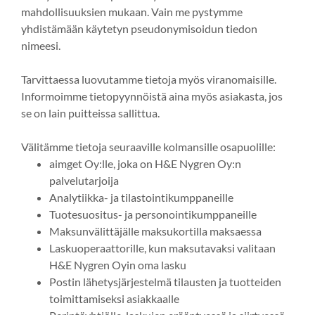
mahdollisuuksien mukaan. Vain me pystymme
yhdistämään käytetyn pseudonymisoidun tiedon
nimeesi.
Tarvittaessa luovutamme tietoja myös viranomaisille.
Informoimme tietopyynnöistä aina myös asiakasta, jos
se on lain puitteissa sallittua.
Välitämme tietoja seuraaville kolmansille osapuolille:
aimget Oy:lle, joka on H&E Nygren Oy:n
palvelutarjoija
Analytiikka- ja tilastointikumppaneille
Tuotesuositus- ja personointikumppaneille
Maksunvälittäjälle maksukortilla maksaessa
Laskuoperaattorille, kun maksutavaksi valitaan
H&E Nygren Oyin oma lasku
Postin lähetysjärjestelmä tilausten ja tuotteiden
toimittamiseksi asiakkaalle