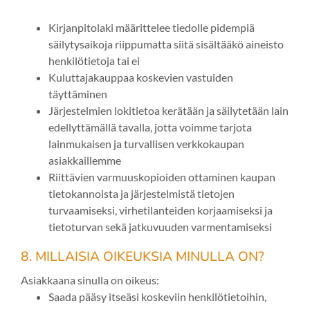
Kirjanpitolaki määrittelee tiedolle pidempiä
säilytysaikoja riippumatta siitä sisältääkö aineisto
henkilötietoja tai ei
Kuluttajakauppaa koskevien vastuiden
täyttäminen
Järjestelmien lokitietoa kerätään ja säilytetään lain
edellyttämällä tavalla, jotta voimme tarjota
lainmukaisen ja turvallisen verkkokaupan
asiakkaillemme
Riittävien varmuuskopioiden ottaminen kaupan
tietokannoista ja järjestelmistä tietojen
turvaamiseksi, virhetilanteiden korjaamiseksi ja
tietoturvan sekä jatkuvuuden varmentamiseksi
8. MILLAISIA OIKEUKSIA MINULLA ON?
Asiakkaana sinulla on oikeus:
Saada pääsy itseäsi koskeviin henkilötietoihin,