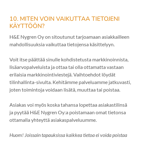
10. MITEN VOIN VAIKUTTAA TIETOJENI
KÄYTTÖÖN?
H&E Nygren Oy on sitoutunut tarjoamaan asiakkailleen
mahdollisuuksia vaikuttaa tietojensa käsittelyyn.
Voit itse päättää sinulle kohdistetusta markkinoinnista,
lisäarvopalveluista ja ottaa tai olla ottamatta vastaan
erilaisia markkinointiviestejä. Vaihtoehdot löydät
tilinhallinta-sivulta. Kehitämme palveluamme jatkuvasti,
joten toimintoja voidaan lisätä, muuttaa tai poistaa.
Asiakas voi myös koska tahansa lopettaa asiakastilinsä
ja pyytää H&E Nygren Oy:a poistamaan omat tietonsa
ottamalla yhteyttä asiakaspalveluumme.
Huom! Joissain tapauksissa kaikkea tietoa ei voida poistaa