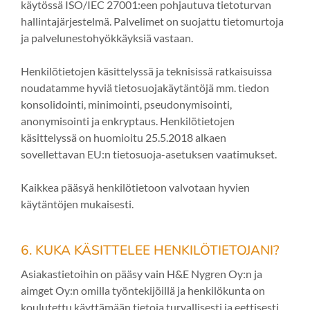
käytössä ISO/IEC 27001:een pohjautuva tietoturvan
hallintajärjestelmä. Palvelimet on suojattu tietomurtoja
ja palvelunestohyökkäyksiä vastaan.
Henkilötietojen käsittelyssä ja teknisissä ratkaisuissa
noudatamme hyviä tietosuojakäytäntöjä mm. tiedon
konsolidointi, minimointi, pseudonymisointi,
anonymisointi ja enkryptaus. Henkilötietojen
käsittelyssä on huomioitu 25.5.2018 alkaen
sovellettavan EU:n tietosuoja-asetuksen vaatimukset.
Kaikkea pääsyä henkilötietoon valvotaan hyvien
käytäntöjen mukaisesti.
6. KUKA KÄSITTELEE HENKILÖTIETOJANI?
Asiakastietoihin on pääsy vain H&E Nygren Oy:n ja
aimget Oy:n omilla työntekijöillä ja henkilökunta on
koulutettu käyttämään tietoja turvallisesti ja eettisesti.