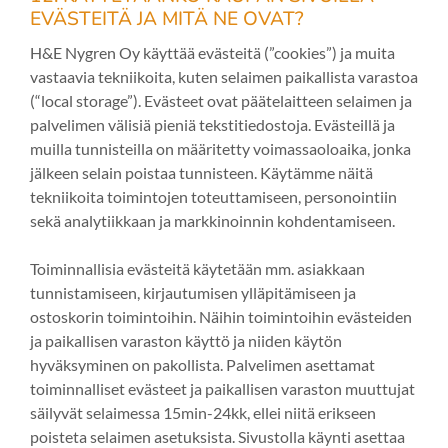
EVÄSTEITÄ JA MITÄ NE OVAT?
H&E Nygren Oy käyttää evästeitä (”cookies”) ja muita
vastaavia tekniikoita, kuten selaimen paikallista varastoa
(“local storage”). Evästeet ovat päätelaitteen selaimen ja
palvelimen välisiä pieniä tekstitiedostoja. Evästeillä ja
muilla tunnisteilla on määritetty voimassaoloaika, jonka
jälkeen selain poistaa tunnisteen. Käytämme näitä
tekniikoita toimintojen toteuttamiseen, personointiin
sekä analytiikkaan ja markkinoinnin kohdentamiseen.
Toiminnallisia evästeitä käytetään mm. asiakkaan
tunnistamiseen, kirjautumisen ylläpitämiseen ja
ostoskorin toimintoihin. Näihin toimintoihin evästeiden
ja paikallisen varaston käyttö ja niiden käytön
hyväksyminen on pakollista. Palvelimen asettamat
toiminnalliset evästeet ja paikallisen varaston muuttujat
säilyvät selaimessa 15min-24kk, ellei niitä erikseen
poisteta selaimen asetuksista. Sivustolla käynti asettaa