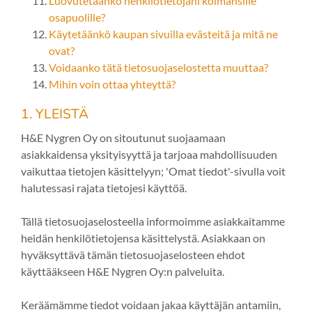
Luovutetaanko henkilötietojani kolmansille
osapuolille?
Käytetäänkö kaupan sivuilla evästeitä ja mitä ne
ovat?
Voidaanko tätä tietosuojaselostetta muuttaa?
Mihin voin ottaa yhteyttä?
1. YLEISTÄ
H&E Nygren Oy on sitoutunut suojaamaan
asiakkaidensa yksityisyyttä ja tarjoaa mahdollisuuden
vaikuttaa tietojen käsittelyyn; 'Omat tiedot'-sivulla voit
halutessasi rajata tietojesi käyttöä.
Tällä tietosuojaselosteella informoimme asiakkaitamme
heidän henkilötietojensa käsittelystä. Asiakkaan on
hyväksyttävä tämän tietosuojaselosteen ehdot
käyttääkseen H&E Nygren Oy:n palveluita.
Keräämämme tiedot voidaan jakaa käyttäjän antamiin,