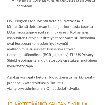
Perintäyhtiölle, laskujen erääntyessä ja siirtyessä
perintään
H&E Nygren Oy huolehtii tietoja siirrettäessä ja
käsiteltäessä tietoturvan ja -suojan korkeasta tasosta
EU:n Tietosuoja-asetuksen mukaisesti. Kolmansien
osapuolten tietojenkäsittelyn tason varmistuskeinoina
ovat Euroopan komission hyväksymät
mallisopimuslausekkeet, konsernia sitovat
tietosuojasäännökset (BCR-järjestely), EU-US Privacy
Shield -sopimus tai muu tietosuoja-asetuksen mukainen
hyväksytty tapa.
Asiakas voi rajata tietojen luovuttamista markkinointi-
ja analytiikkatarkoituksiin. Tutustu
yksityisyystoimintoihin 'Omat tiedot'-sivulla.
12. KÄYTETÄÄNKÖ KAUPAN SIVUILLA