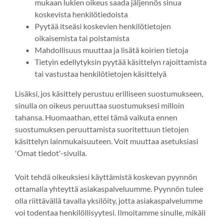
mukaan lukien oikeus saada jäljennös sinua
koskevista henkilötiedoista
Pyytää itseäsi koskevien henkilötietojen
oikaisemista tai poistamista
Mahdollisuus muuttaa ja lisätä koirien tietoja
Tietyin edellytyksin pyytää käsittelyn rajoittamista
tai vastustaa henkilötietojen käsittelyä
Lisäksi, jos käsittely perustuu erilliseen suostumukseen,
sinulla on oikeus peruuttaa suostumuksesi milloin
tahansa. Huomaathan, ettei tämä vaikuta ennen
suostumuksen peruuttamista suoritettuun tietojen
käsittelyn lainmukaisuuteen. Voit muuttaa asetuksiasi
'Omat tiedot'-sivulla.
Voit tehdä oikeuksiesi käyttämistä koskevan pyynnön
ottamalla yhteyttä asiakaspalveluumme. Pyynnön tulee
olla riittävällä tavalla yksilöity, jotta asiakaspalvelumme
voi todentaa henkilöllisyytesi. Ilmoitamme sinulle, mikäli