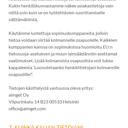
Kukin henkilökunnastamme näkee asiakastietoja vain
niiltä osin kuin se on työtehtävien suorittamiselle
välttämätöntä.
Käytämme luotettuja sopimuskumppaneita, jolloin
tietoa voidaan siirtää kolmannelle osapuolelle. Kaikkien
kumppanien kanssa on sopimuksissa huomioitu EU:n
tietosuoja-asetuksen ja muun lainsäädännön asettamat
vaatimukset. Lisää kolmansista osapuolista voit lukea
kappaleesta 'Luovutetaanko henkilötietojani kolmansille
osapuolille?'.
Tietojen käsittelystä vastuussa oleva yritys:
aimget Oy
Viipurinkatu 14 B23 00510 Helsinki
office@aimget.com
7. KUINKA KAUAN TIETOJANI