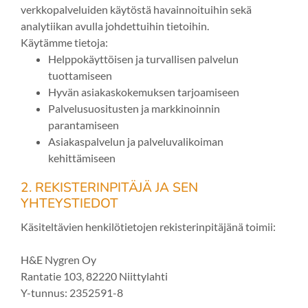
verkkopalveluiden käytöstä havainnoituihin sekä
analytiikan avulla johdettuihin tietoihin.
Käytämme tietoja:
Helppokäyttöisen ja turvallisen palvelun
tuottamiseen
Hyvän asiakaskokemuksen tarjoamiseen
Palvelusuositusten ja markkinoinnin
parantamiseen
Asiakaspalvelun ja palveluvalikoiman
kehittämiseen
2. REKISTERINPITÄJÄ JA SEN
YHTEYSTIEDOT
Käsiteltävien henkilötietojen rekisterinpitäjänä toimii:
H&E Nygren Oy
Rantatie 103, 82220 Niittylahti
Y-tunnus: 2352591-8