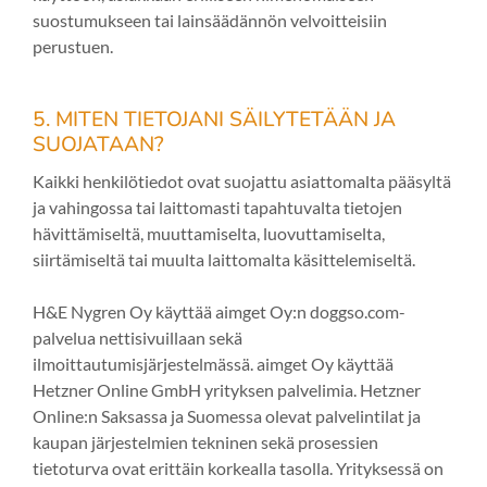
suostumukseen tai lainsäädännön velvoitteisiin
perustuen.
5. MITEN TIETOJANI SÄILYTETÄÄN JA
SUOJATAAN?
Kaikki henkilötiedot ovat suojattu asiattomalta pääsyltä
ja vahingossa tai laittomasti tapahtuvalta tietojen
hävittämiseltä, muuttamiselta, luovuttamiselta,
siirtämiseltä tai muulta laittomalta käsittelemiseltä.
H&E Nygren Oy käyttää aimget Oy:n doggso.com-
palvelua nettisivuillaan sekä
ilmoittautumisjärjestelmässä. aimget Oy käyttää
Hetzner Online GmbH yrityksen palvelimia. Hetzner
Online:n Saksassa ja Suomessa olevat palvelintilat ja
kaupan järjestelmien tekninen sekä prosessien
tietoturva ovat erittäin korkealla tasolla. Yrityksessä on