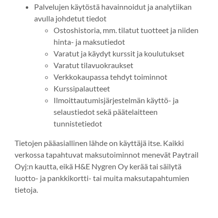
Palvelujen käytöstä havainnoidut ja analytiikan
avulla johdetut tiedot
Ostoshistoria, mm. tilatut tuotteet ja niiden
hinta- ja maksutiedot
Varatut ja käydyt kurssit ja koulutukset
Varatut tilavuokraukset
Verkkokaupassa tehdyt toiminnot
Kurssipalautteet
Ilmoittautumisjärjestelmän käyttö- ja
selaustiedot sekä päätelaitteen
tunnistetiedot
Tietojen pääasiallinen lähde on käyttäjä itse. Kaikki
verkossa tapahtuvat maksutoiminnot menevät Paytrail
Oyj:n kautta, eikä H&E Nygren Oy kerää tai säilytä
luotto- ja pankkikortti- tai muita maksutapahtumien
tietoja.