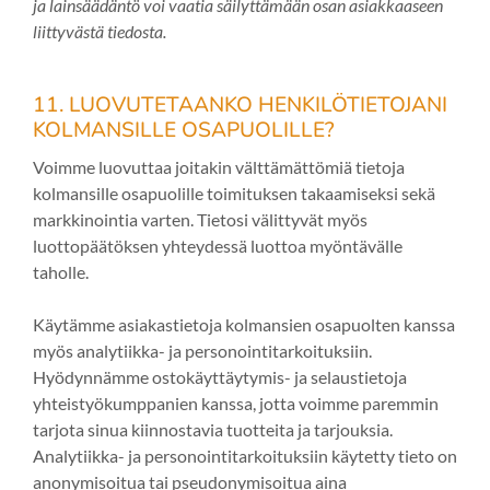
ja lainsäädäntö voi vaatia säilyttämään osan asiakkaaseen
liittyvästä tiedosta.
11. LUOVUTETAANKO HENKILÖTIETOJANI
KOLMANSILLE OSAPUOLILLE?
Voimme luovuttaa joitakin välttämättömiä tietoja
kolmansille osapuolille toimituksen takaamiseksi sekä
markkinointia varten. Tietosi välittyvät myös
luottopäätöksen yhteydessä luottoa myöntävälle
taholle.
Käytämme asiakastietoja kolmansien osapuolten kanssa
myös analytiikka- ja personointitarkoituksiin.
Hyödynnämme ostokäyttäytymis- ja selaustietoja
yhteistyökumppanien kanssa, jotta voimme paremmin
tarjota sinua kiinnostavia tuotteita ja tarjouksia.
Analytiikka- ja personointitarkoituksiin käytetty tieto on
anonymisoitua tai pseudonymisoitua aina