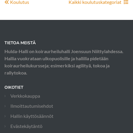
Koulutus
Kaikki koulutuskategoriat
TIETOA MEISTÄ
Hulda-Halli on koiraurheiluhalli Joensuun Niittylahdessa.
Hallia vuokrataan ulkopuolisille ja hallilla pidetään
koiraurheilukursseja; esimerkiksi agilityä, tokoa ja
rallytokoa.
OIKOTIET
Verkkokauppa
Ilmoittautumisehdot
Hallin käyttösäännöt
Evästekäytäntö