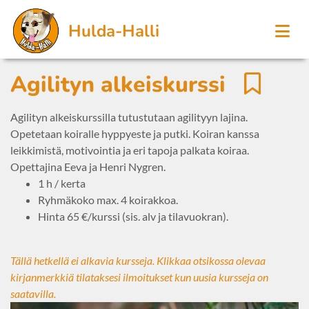
Hulda-Halli
Agilityn alkeiskurssi
Agilityn alkeiskurssilla tutustutaan agilityyn lajina.
Opetetaan koiralle hyppyeste ja putki. Koiran kanssa
leikkimistä, motivointia ja eri tapoja palkata koiraa.
Opettajina Eeva ja Henri Nygren.
1 h / kerta
Ryhmäkoko max. 4 koirakkoa.
Hinta 65 €/kurssi (sis. alv ja tilavuokran).
Tällä hetkellä ei alkavia kursseja. Klikkaa otsikossa olevaa
kirjanmerkkiä tilataksesi ilmoitukset kun uusia kursseja on
saatavilla.