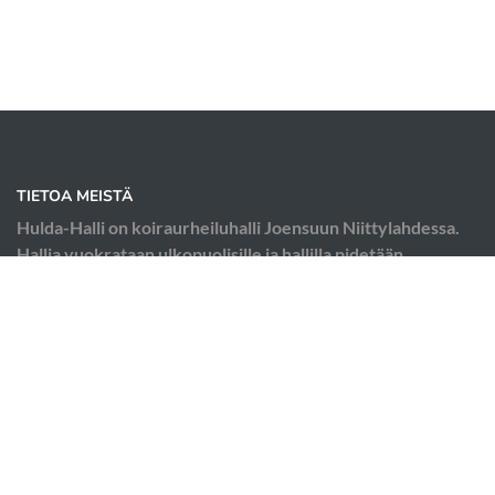
TIETOA MEISTÄ
Hulda-Halli on koiraurheiluhalli Joensuun Niittylahdessa.
Hallia vuokrataan ulkopuolisille ja hallilla pidetään
koiraurheilukursseja; esimerkiksi agilityä, tokoa ja
rallytokoa.
OIKOTIET
Verkkokauppa
Ilmoittautumisehdot
Hallin käyttösäännöt