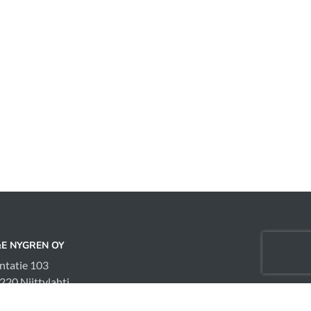
E NYGREN OY
ntatie 103
220 Niittylahti
fo@huldahalli.com