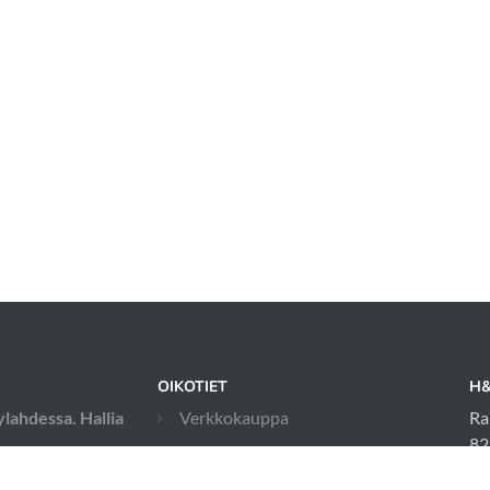
OIKOTIET
H&
ylahdessa. Hallia
Verkkokauppa
Ra
82
Ilmoittautumisehdot
a ja rallytokoa.
in