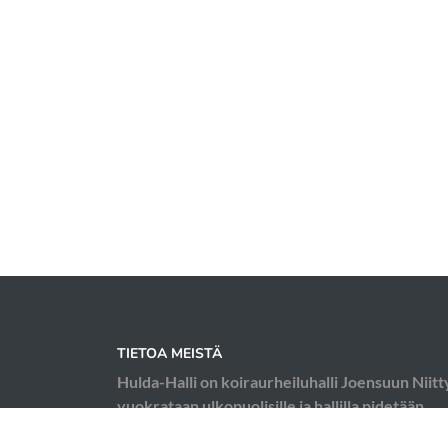
TIETOA MEISTÄ
Hulda-Halli on koiraurheiluhalli Joensuun Niitt
vuokrataan ulkopuolisille ja hallilla pidetään
koiraurheilukursseja; esimerkiksi agilityä, toko