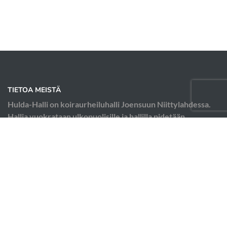
TIETOA MEISTÄ
Hulda-Halli on koiraurheiluhalli Joensuun Niittylahdessa.
Hallia vuokrataan ulkopuolisille ja hallilla pidetään
koiraurheilukursseja; esimerkiksi agilityä, tokoa ja
rallytokoa.
OIKOTIET
Verkkokauppa
Ilmoittautumisehdot
Hallin käyttösäännöt