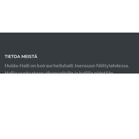
TIETOA MEISTÄ
Hulda-Halli on koiraurheiluhalli Joensuun Niittylahdessa.
Hallia vuokrataan ulkopuolisille ja hallilla pidetään
koiraurheilukursseja; esimerkiksi agilityä, tokoa ja
rallytokoa.
OIKOTIET
Verkkokauppa
Ilmoittautumisehdot
Hallin käyttösäännöt