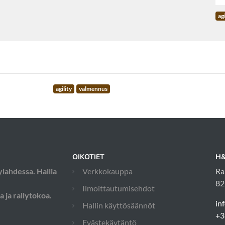
agi
agility
valmennus
OIKOTIET
H&
ylahdessa. Hallia
Verkkokauppa
Ra
82
Ilmoittautumisehdot
a ja rallytokoa.
in
Hallin käyttösäännöt
+3
Evästekäytäntö