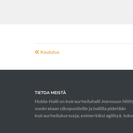
Koulutus
TIETOA MEISTÄ
Hulda-Halli on koiraurheiluhalli Joensuun Niitt
vuokrataan ulkopuolisille ja hallilla pidetään
koiraurheilukursseja; esimerkiksi agilityä, toko