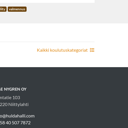
lity
valmennus
Kaikki koulutuskategoriat
E NYGREN OY
ntatie 103
220 Niittylahti
fo@huldahalli.com
58 40 507 7872