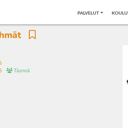
PALVELUT
KOULU
ryhmät
6
6
Täynnä